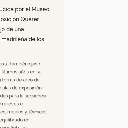
ducida por el Museo
osición Querer
ajo de una
 madrileña de los
tista también quiso
z últimos años en su
en forma de arco de
salas de exposición.
des para la secuencia
relieves e
es, medios y técnicas,
equilibrado en
español y los