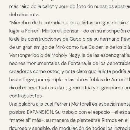
más “aire de la calle” y Jour de fête de nuestros abstr
del cincuenta.
“Miembro de la cofradía de los artistas amigos del aire
lugar a Ferrer i Martorell, pensan- do en su inscripción 
la de las construcciones de Gabo o de su hermano Pevsn
de un gran amigo de Miró como fue Calder, la de los plá
Vantongerloo o de Moholy Nagy, la de las escenografías
neones monumentales de Fontana, la de los penetrables
creadores como estos, y está claro que la lista podría
hasta llegar, por ejemplo, a las obres febles de Antoni L
dio el conceptual catalán-, geometría y organicismo n
contrapuestos...
Una palabra a la cual Ferrer i Martorell es especialmente
palabra EXPANSIÓN. Su trabajo con el espacio –el espa
“material” más-, su manera de plantearse Ritmos en el 
riguroso y sensible, de modulación de todos los ingred