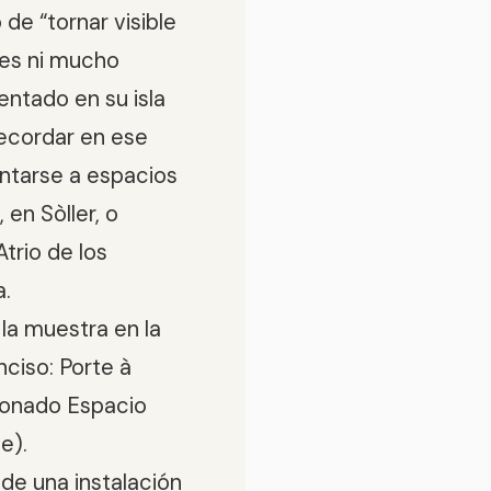
de “tornar visible
no es ni mucho
entado en su isla
recordar en ese
entarse a espacios
 en Sòller, o
Atrio de los
a.
 la muestra en la
ciso: Porte à
cionado Espacio
e).
 de una instalación