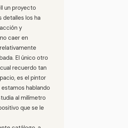
ll un proyecto
 detalles los ha
 acción y
 no caer en
relativamente
bada. El único otro
l cual recuerdo tan
acio, es el pintor
o estamos hablando
studia al milímetro
ositivo que se le
nte catálogo, a